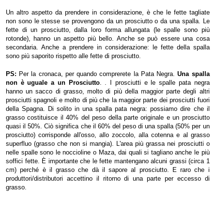
Un altro aspetto da prendere in considerazione, è che le fette tagliate
non sono le stesse se provengono da un prosciutto o da una spalla. Le
fette di un prosciutto, dalla loro forma allungata (le spalle sono più
rotonde), hanno un aspetto più bello. Anche se può essere una cosa
secondaria. Anche a prendere in considerazione: le fette della spalla
sono più saporito rispetto alle fette di prosciutto.
PS:
Per la cronaca, per quando comprerete la Pata Negra.
Una spalla
non è uguale a un Prosciutto
. . I prosciutti e le spalle pata negra
hanno un sacco di grasso, molto di più della maggior parte degli altri
prosciutti spagnoli e molto di più che la maggior parte dei prosciutti fuori
della Spagna. Di solito in una spalla pata negra: possiamo dire che il
grasso costituisce il 40% del peso della parte originale e un prosciutto
quasi il 50%. Ciò significa che il 60% del peso di una spalla (50% per un
prosciutto) corrisponde all'osso, allo zoccolo, alla cotenna e al grasso
superfluo (grasso che non si mangia). L'area più grassa nei prosciutti o
nelle spalle sono le noccioline o Maza, dai quali si tagliano anche le più
soffici fette. È importante che le fette mantengano alcuni grassi (circa 1
cm) perché è il grasso che dà il sapore al prosciutto. E raro che i
produttori/distributori accettino il ritorno di una parte per eccesso di
grasso.