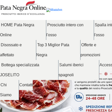
HOME Pata Negra
Prosciutto intero con
Spalla in
Online
l'osso
l'osso
Disossato e
Top 3 Miglior Pata
Offerte e
affettato
Negra
promozioni
Bottega specializzata
Salumi iberici
Access
JOSELITO
spagnoli
Chi
Contatti
Siamo