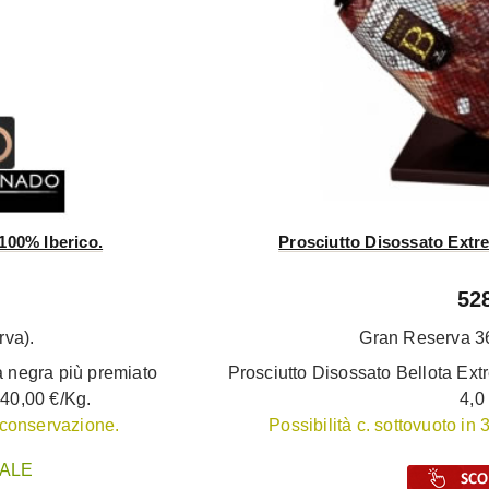
100% Iberico.
Prosciutto Disossato Extr
52
rva).
Gran Reserva 36
a negra più premiato
Prosciutto Disossato Bellota Ex
240,00 €/Kg.
4,0
e conservazione.
Possibilità c. sottovuoto in
ALE